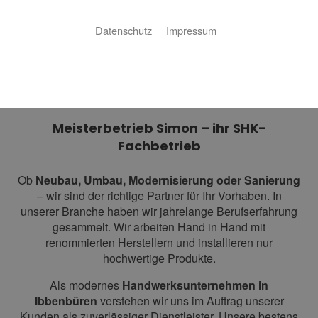
Datenschutz
Impressum
Sanitär, Heizung, Klima in und
um Ibbenbüren
Meisterbetrieb Simon – ihr SHK-
Fachbetrieb
Ob
Neubau, Umbau, Modernisierung oder Sanierung
– wir sind der richtige Partner für Ihr Vorhaben. In
unserer Branche haben wir jahrelange Berufserfahrung
gesammelt. Wir arbeiten Hand in Hand mit
renommierten Herstellern und installieren nur
hochwertige Produkte.
Als modernes
Handwerksunternehmen in
Ibbenbüren
verstehen wir uns im Auftrag unserer
Kunden als zuverlässiger Dienstleister. Unsere bestens