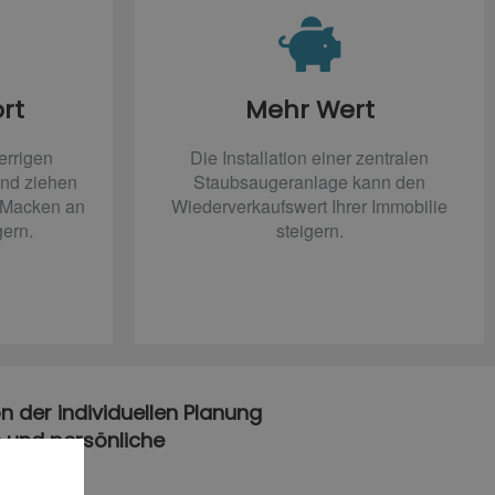
rt
Mehr Wert
errigen
Die Installation einer zentralen
nd ziehen
Staubsaugeranlage kann den
d Macken an
Wiederverkaufswert Ihrer Immobilie
gern.
steigern.
n der individuellen Planung
e und persönliche