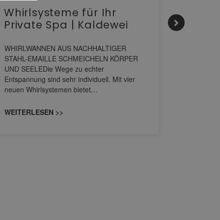
Whirlsysteme für Ihr
Gesta
Private Spa | Kaldewei
alltä
HANS
WHIRLWANNEN AUS NACHHALTIGER
STAHL-EMAILLE SCHMEICHELN KÖRPER
Stil für 
UND SEELEDie Wege zu echter
HANSAGENE
Entspannung sind sehr individuell. Mit vier
von Wascht
neuen Whirlsystemen bietet…
unterschi
konzipiert
WEITERLESEN >>
WEITERL