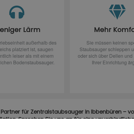
eniger Lärm
Mehr Komfo
riebseinheit außerhalb des
Sie müssen keinen sp
chs platziert ist, saugen
Staubsauger schleppen u
tlich leiser als mit einem
oder sich über Dellen un
ichen Bodenstaubsauger.
Ihrer Einrichtung är
r Partner für Zentralstaubsauger in Ibbenbüren – vo
llation. Sprechen Sie uns an für eine unverbindlich