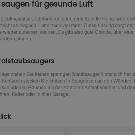
 saugen für gesunde Luft
hre Lieblingsmusik, telefonieren oder genießen die Ruhe, währe
acht es möglich – und noch viel mehr. Diese Lösung sorgt näml
e wieder aufatmen können. Es gibt also gute Gründe, über eine
 Neubau planen.
tralstaubsaugers
lage ziehen Sie keinen sperrigen Staubsauger hinter sich her,
 Schlauch stecken Sie einfach in Saugdosen an den Wänden. E
erschiedenen Räumen mit der zentralen Antriebseinheit und d
Ihrem Keller oder in Ihrer Garage.
lick