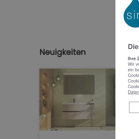
Die
Neuigkeiten
Ihre 
Wir v
ein b
Cooki
Cooki
Cooki
Daten